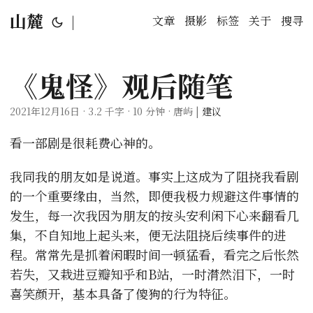
山麓
|
文章
摄影
标签
关于
搜寻
《鬼怪》观后随笔
2021年12月16日 · 3.2 千字 · 10 分钟 · 唐屿 |
建议
看一部剧是很耗费心神的。
我同我的朋友如是说道。事实上这成为了阻挠我看剧
的一个重要缘由，当然，即便我极力规避这件事情的
发生，每一次我因为朋友的按头安利闲下心来翻看几
集，不自知地上起头来，便无法阻挠后续事件的进
程。常常先是抓着闲暇时间一顿猛看，看完之后怅然
若失，又栽进豆瓣知乎和B站，一时潸然泪下，一时
喜笑颜开，基本具备了傻狗的行为特征。