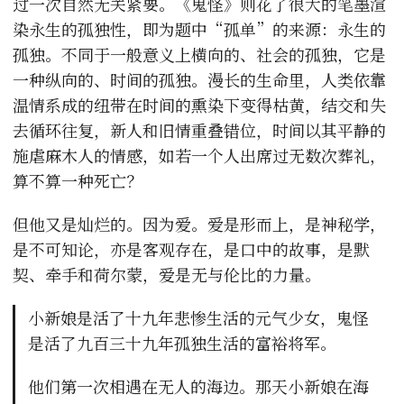
过一次自然无关紧要。《鬼怪》则花了很大的笔墨渲
染永生的孤独性，即为题中“孤单”的来源：永生的
孤独。不同于一般意义上横向的、社会的孤独，它是
一种纵向的、时间的孤独。漫长的生命里，人类依靠
温情系成的纽带在时间的熏染下变得枯黄，结交和失
去循环往复，新人和旧情重叠错位，时间以其平静的
施虐麻木人的情感，如若一个人出席过无数次葬礼，
算不算一种死亡？
但他又是灿烂的。因为爱。爱是形而上，是神秘学，
是不可知论，亦是客观存在，是口中的故事，是默
契、牵手和荷尔蒙，爱是无与伦比的力量。
小新娘是活了十九年悲惨生活的元气少女，鬼怪
是活了九百三十九年孤独生活的富裕将军。
他们第一次相遇在无人的海边。那天小新娘在海