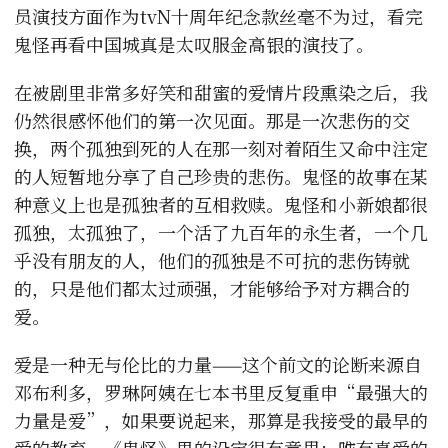
员演技方面作为tvN十周年纪念款丝毫不为过，看完
鬼怪再看中国城真是太叹服金高银的演技了。
在被剧里非常多好笑和甜蜜的爱情片段熏染之后，我
仍然很感怀他们的第一次见面。那是一次悲伤的交
换，两个孤独到死的人在那一刻对着陌生又命中注定
的人短暂地分享了自己珍贵的悲伤。鬼怪的故事在某
种意义上也是孤独者的互相救赎。鬼怪和小新娘都很
孤独，太孤独了，一个活了九百年的永生者，一个几
乎没有朋友的人，他们的孤独是不可抗的悲伤铸就
的，只是他们都太过顽强，才能够给予对方耦合的
爱。
爱是一种无与伦比的力量——这个前文的论断来源自
邓布利多，罗琳阿姨在七本书里反复重申“最强大的
力量是爱”，如果要说起来，那算是我接受的最早的