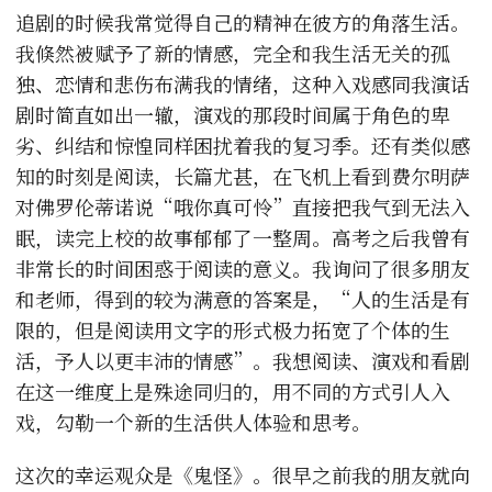
追剧的时候我常觉得自己的精神在彼方的角落生活。
我倏然被赋予了新的情感，完全和我生活无关的孤
独、恋情和悲伤布满我的情绪，这种入戏感同我演话
剧时简直如出一辙，演戏的那段时间属于角色的卑
劣、纠结和惊惶同样困扰着我的复习季。还有类似感
知的时刻是阅读，长篇尤甚，在飞机上看到费尔明萨
对佛罗伦蒂诺说“哦你真可怜”直接把我气到无法入
眠，读完上校的故事郁郁了一整周。高考之后我曾有
非常长的时间困惑于阅读的意义。我询问了很多朋友
和老师，得到的较为满意的答案是，“人的生活是有
限的，但是阅读用文字的形式极力拓宽了个体的生
活，予人以更丰沛的情感”。我想阅读、演戏和看剧
在这一维度上是殊途同归的，用不同的方式引人入
戏，勾勒一个新的生活供人体验和思考。
这次的幸运观众是《鬼怪》。很早之前我的朋友就向