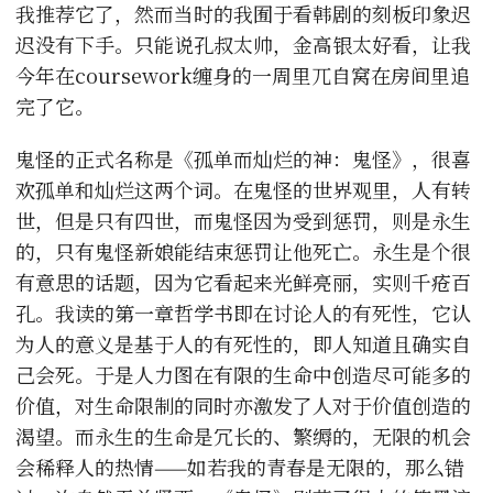
我推荐它了，然而当时的我囿于看韩剧的刻板印象迟
迟没有下手。只能说孔叔太帅，金高银太好看，让我
今年在coursework缠身的一周里兀自窝在房间里追
完了它。
鬼怪的正式名称是《孤单而灿烂的神：鬼怪》，很喜
欢孤单和灿烂这两个词。在鬼怪的世界观里，人有转
世，但是只有四世，而鬼怪因为受到惩罚，则是永生
的，只有鬼怪新娘能结束惩罚让他死亡。永生是个很
有意思的话题，因为它看起来光鲜亮丽，实则千疮百
孔。我读的第一章哲学书即在讨论人的有死性，它认
为人的意义是基于人的有死性的，即人知道且确实自
己会死。于是人力图在有限的生命中创造尽可能多的
价值，对生命限制的同时亦激发了人对于价值创造的
渴望。而永生的生命是冗长的、繁缛的，无限的机会
会稀释人的热情——如若我的青春是无限的，那么错