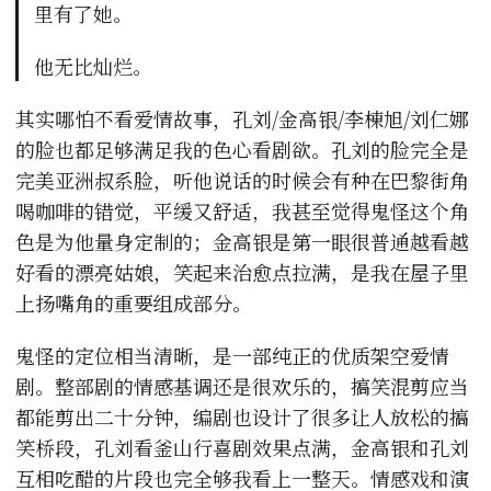
里有了她。
他无比灿烂。
其实哪怕不看爱情故事，孔刘/金高银/李棟旭/刘仁娜
的脸也都足够满足我的色心看剧欲。孔刘的脸完全是
完美亚洲叔系脸，听他说话的时候会有种在巴黎街角
喝咖啡的错觉，平缓又舒适，我甚至觉得鬼怪这个角
色是为他量身定制的；金高银是第一眼很普通越看越
好看的漂亮姑娘，笑起来治愈点拉满，是我在屋子里
上扬嘴角的重要组成部分。
鬼怪的定位相当清晰，是一部纯正的优质架空爱情
剧。整部剧的情感基调还是很欢乐的，搞笑混剪应当
都能剪出二十分钟，编剧也设计了很多让人放松的搞
笑桥段，孔刘看釜山行喜剧效果点满，金高银和孔刘
互相吃醋的片段也完全够我看上一整天。情感戏和演