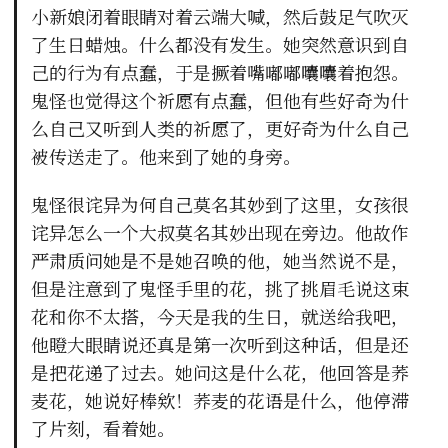
小新娘闭着眼睛对着云端大喊，然后鼓足气吹灭
了生日蜡烛。什么都没有发生。她突然意识到自
己的行为有点蠢，于是撅着嘴嘟嘟囔囔着抱怨。
鬼怪也觉得这个祈愿有点蠢，但他有些好奇为什
么自己又听到人类的祈愿了，更好奇为什么自己
被传送走了。他来到了她的身旁。
鬼怪很诧异为何自己莫名其妙到了这里，女孩很
诧异怎么一个大叔莫名其妙出现在旁边。他故作
严肃质问她是不是她召唤的他，她当然说不是，
但是注意到了鬼怪手里的花，挑了挑眉毛说这束
花和你不太搭，今天是我的生日，就送给我吧，
他瞪大眼睛说还真是第一次听到这种话，但是还
是把花递了过去。她问这是什么花，他回答是荞
麦花，她说好棒欸！荞麦的花语是什么，他停滞
了片刻，看着她。