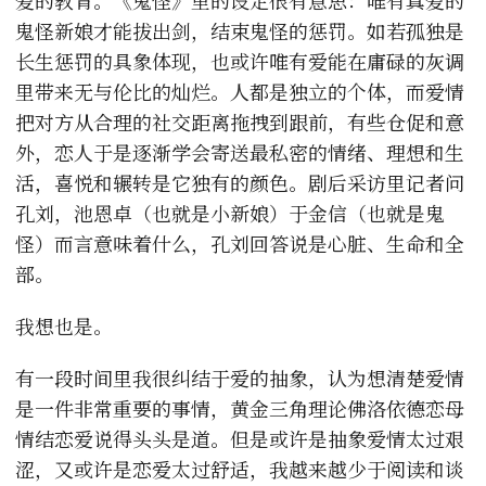
爱的教育。《鬼怪》里的设定很有意思：唯有真爱的
鬼怪新娘才能拔出剑，结束鬼怪的惩罚。如若孤独是
长生惩罚的具象体现，也或许唯有爱能在庸碌的灰调
里带来无与伦比的灿烂。人都是独立的个体，而爱情
把对方从合理的社交距离拖拽到跟前，有些仓促和意
外，恋人于是逐渐学会寄送最私密的情绪、理想和生
活，喜悦和辗转是它独有的颜色。剧后采访里记者问
孔刘，池恩卓（也就是小新娘）于金信（也就是鬼
怪）而言意味着什么，孔刘回答说是心脏、生命和全
部。
我想也是。
有一段时间里我很纠结于爱的抽象，认为想清楚爱情
是一件非常重要的事情，黄金三角理论佛洛依德恋母
情结恋爱说得头头是道。但是或许是抽象爱情太过艰
涩，又或许是恋爱太过舒适，我越来越少于阅读和谈