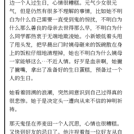
边一个人过生日，心情很糟糕。元气少女很元
气，但是仍然有很多不理解的事情，比如她不明
白为什么自己需要一直受到鬼的惊扰，不明白为
什么那么善良的母亲去世得那么早，不明白为什
么同学都热衷于无端地欺凌她。小新娘低着头甩
了甩头发，把早晨出门时姨母砸来的饭碗散在身
上的饭粒仔细地清理掉，她也不明白为什么姨母
一家能够这么…不近人情。好歹是血亲啊，她撇
了撇嘴，拿出了准备好的生日蛋糕，预备过一个
人的生日。
她看着回溯的浪潮，突然间意识到自己过得真的
很悲惨。她于是决定头一遭向从来不信的神明祈
祷。
那天鬼怪在荞麦田一个人沉思，心情也很糟糕。
又快到好友的忌日了。他注视着每一位好友从自